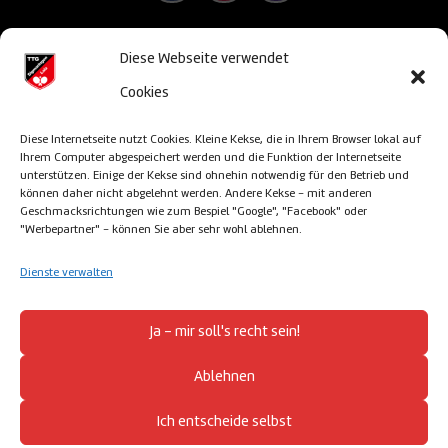
Diese Webseite verwendet
© TTG Sigmaringen/Laiz 2013-2026 –
powered
Cookies
& designed by satz&more – Sigmaringen
Diese Internetseite nutzt Cookies. Kleine Kekse, die in Ihrem Browser lokal auf
Ihrem Computer abgespeichert werden und die Funktion der Internetseite
unterstützen. Einige der Kekse sind ohnehin notwendig für den Betrieb und
können daher nicht abgelehnt werden. Andere Kekse - mit anderen
Impressum
Geschmacksrichtungen wie zum Bespiel "Google", "Facebook" oder
"Werbepartner" - können Sie aber sehr wohl ablehnen.
Cookie Richtlinien
Dienste verwalten
Datenschutz
Ja - mir soll's recht sein!
Ablehnen
Haftungsauschluss
Ich entscheide selbst