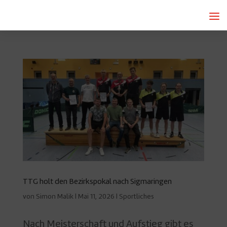
TTG holt den Bezirkspokal nach Sigmaringen
von
Simon Malik
|
Mai 11, 2026
|
Sportliches
Nach Meisterschaft und Aufstieg gibt es