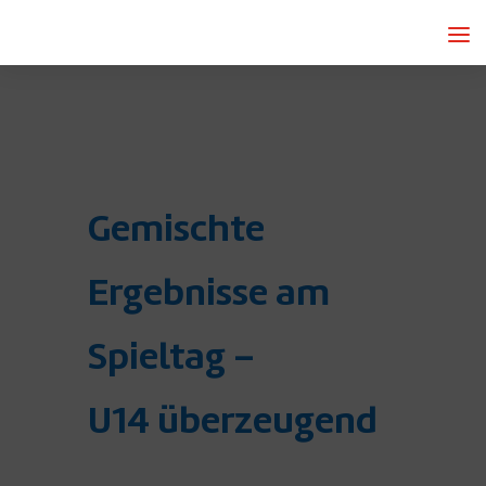
Gemischte
Ergebnisse am
Spieltag –
U14 überzeugend