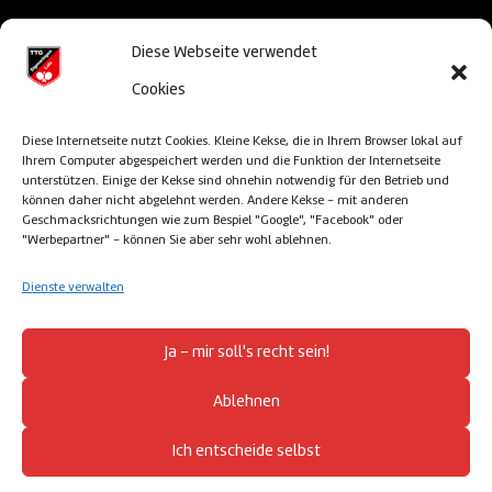
Diese Webseite verwendet
© TTG Sigmaringen/Laiz 2013-2026 –
powered
Cookies
& designed by satz&more – Sigmaringen
Diese Internetseite nutzt Cookies. Kleine Kekse, die in Ihrem Browser lokal auf
Ihrem Computer abgespeichert werden und die Funktion der Internetseite
unterstützen. Einige der Kekse sind ohnehin notwendig für den Betrieb und
können daher nicht abgelehnt werden. Andere Kekse - mit anderen
Impressum
Geschmacksrichtungen wie zum Bespiel "Google", "Facebook" oder
"Werbepartner" - können Sie aber sehr wohl ablehnen.
Cookie Richtlinien
Dienste verwalten
Datenschutz
Ja - mir soll's recht sein!
Ablehnen
Haftungsauschluss
Ich entscheide selbst
Login (intern)