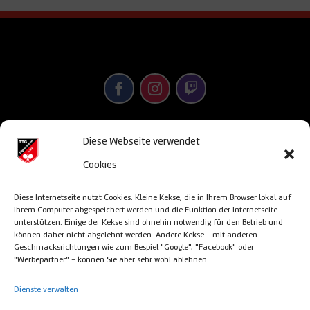
Diese Webseite verwendet
© TTG Sigmaringen/Laiz 2013-2026 –
powered
Cookies
& designed by satz&more – Sigmaringen
Diese Internetseite nutzt Cookies. Kleine Kekse, die in Ihrem Browser lokal auf
Ihrem Computer abgespeichert werden und die Funktion der Internetseite
unterstützen. Einige der Kekse sind ohnehin notwendig für den Betrieb und
können daher nicht abgelehnt werden. Andere Kekse - mit anderen
Impressum
Geschmacksrichtungen wie zum Bespiel "Google", "Facebook" oder
"Werbepartner" - können Sie aber sehr wohl ablehnen.
Cookie Richtlinien
Dienste verwalten