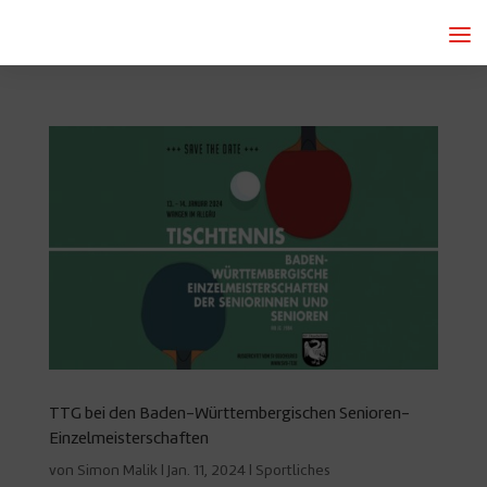
TTG bei den Baden-Württembergischen Senioren-
Einzelmeisterschaften
von
Simon Malik
|
Jan. 11, 2024
|
Sportliches