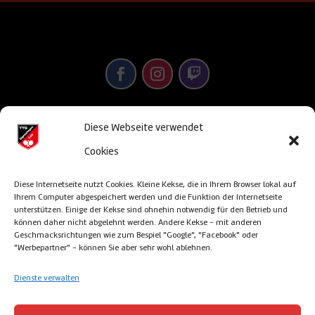
Diese Webseite verwendet
© TTG Sigmaringen/Laiz 2013-2026 –
powered
Cookies
& designed by satz&more – Sigmaringen
Diese Internetseite nutzt Cookies. Kleine Kekse, die in Ihrem Browser lokal auf
Ihrem Computer abgespeichert werden und die Funktion der Internetseite
unterstützen. Einige der Kekse sind ohnehin notwendig für den Betrieb und
können daher nicht abgelehnt werden. Andere Kekse - mit anderen
Impressum
Geschmacksrichtungen wie zum Bespiel "Google", "Facebook" oder
"Werbepartner" - können Sie aber sehr wohl ablehnen.
Cookie Richtlinien
Dienste verwalten