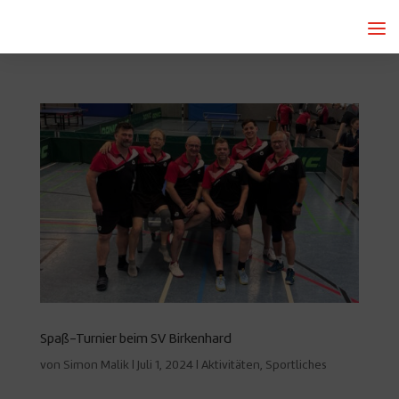
Spaß-Turnier beim SV Birkenhard
von
Simon Malik
|
Juli 1, 2024
|
Aktivitäten
,
Sportliches