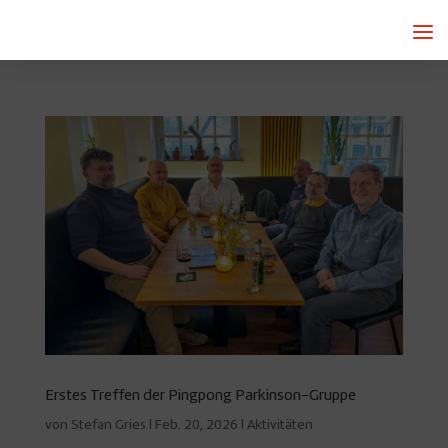
Erstes Treffen der Pingpong Parkinson-Gruppe
von
Stefan Gries
|
Feb. 20, 2026
|
Aktivitäten