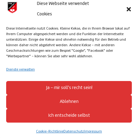
Diese Webseite verwendet
© TTG Sigmaringen/Laiz 2013-2026 –
powered
Cookies
& designed by satz&more – Sigmaringen
Diese Internetseite nutzt Cookies. Kleine Kekse, die in Ihrem Browser lokal auf
Ihrem Computer abgespeichert werden und die Funktion der Internetseite
unterstützen. Einige der Kekse sind ohnehin notwendig für den Betrieb und
können daher nicht abgelehnt werden. Andere Kekse - mit anderen
Impressum
Geschmacksrichtungen wie zum Bespiel "Google", "Facebook" oder
"Werbepartner" - können Sie aber sehr wohl ablehnen.
Cookie Richtlinien
Dienste verwalten
Datenschutz
Ja - mir soll's recht sein!
Ablehnen
Haftungsauschluss
Ich entscheide selbst
Login (intern)
Cookie-Richtlinie
Datenschutz
Impressum