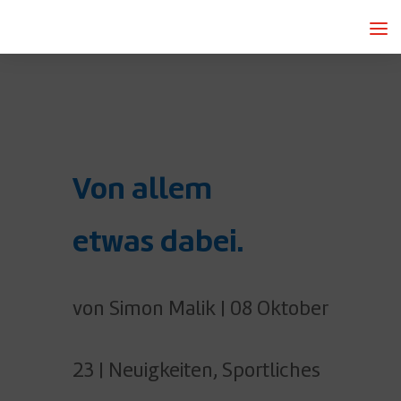
Von allem
etwas dabei.
von
Simon Malik
|
08 Oktober
23
|
Neuigkeiten
,
Sportliches